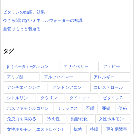
ビタミンの効能、効果
今さら聞けないミネラルウォーターの知識
血管はもっと若返る
タグ
β（ベータ）‐グルカン
アサイベリー
アトピー
アミノ酸
アルツハイマー
アレルギー
アンチエイジング
アントシアニン
コレステロール
シトルリン
タウリン
ダイエット
ビタミンC
ホスファチジルコリン
リラックス
不眠
亜鉛
便秘
免疫力を高める
冷え性
動脈硬化
女性ホルモン
女性ホルモン（エストロゲン）
抗菌
整腸
更年期障害