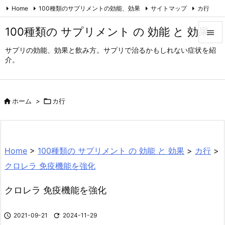
Home
100種類のサプリメントの効能、効果
サイトマップ
カ行
ア行
ハ行
サ行
ラ行
タ行
ナ行
マ行
ヤ行
100種類の サプリメント の 効能 と 効果


ダイエットと筋肉アップ
Feedly
RSS
サプリの効能、効果と飲み方。サプリで治るかもしれない症状を紹

介。
メニュ

サイド

ホーム
>

カ行

前へ

次へ
Home
>
100種類の サプリメント の 効能 と 効果
>
カ行
>

クロレラ 免疫機能を強化
検索
クロレラ 免疫機能を強化

2021-09-21

2024-11-29