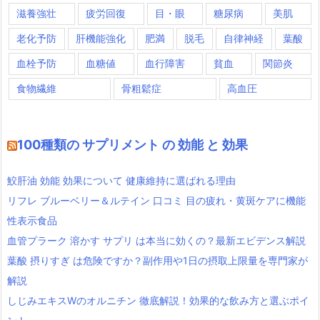
滋養強壮
疲労回復
目・眼
糖尿病
美肌
老化予防
肝機能強化
肥満
脱毛
自律神経
葉酸
血栓予防
血糖値
血行障害
貧血
関節炎
食物繊維
骨粗鬆症
高血圧
100種類の サプリメント の 効能 と 効果
鮫肝油 効能 効果について 健康維持に選ばれる理由
リフレ ブルーベリー＆ルテイン 口コミ 目の疲れ・黄斑ケアに機能
性表示食品
血管プラーク 溶かす サプリ は本当に効くの？最新エビデンス解説
葉酸 摂りすぎ は危険ですか？副作用や1日の摂取上限量を専門家が
解説
しじみエキスWのオルニチン 徹底解説！効果的な飲み方と選ぶポイ